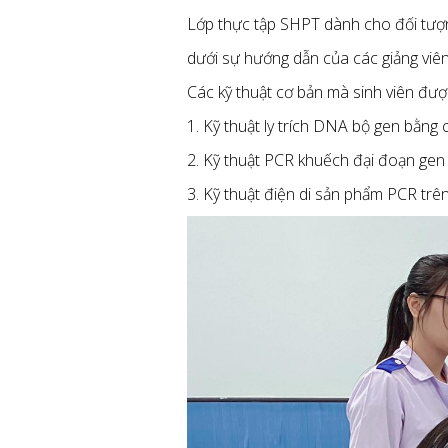
Lớp thực tập S
HPT dành cho đối tượ
dưới sự hướng dẫn của các giảng viê
Các kỹ thuật cơ bản mà sinh viên đư
1. Kỹ thuật ly trích DNA bộ gen bằng c
2. Kỹ thuật PCR khuếch đại đoạn gen
3. Kỹ thuật điện di sản phẩm PCR trê