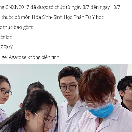
ng CNXN2017 đã được tổ chức từ ngày 8/7 đến ngày 10/7
n thuộc bộ môn Hóa Sinh- Sinh Học Phân Tử Y học.
ợc thực bao gồm:
ột lọc
 ZFX/Y
n gel Agarose không biến tính