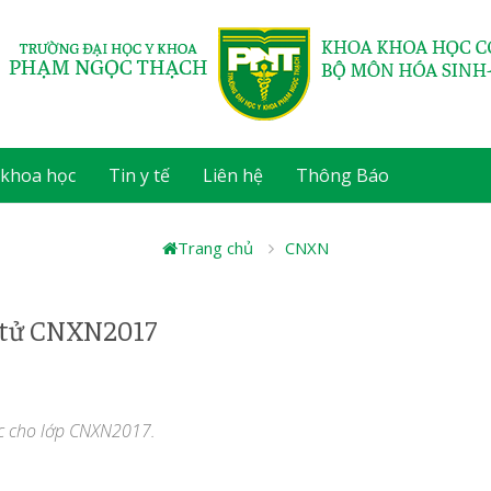
 khoa học
Tin y tế
Liên hệ
Thông Báo
Trang chủ
CNXN
n tử CNXN2017
ức cho lớp CNXN2017.